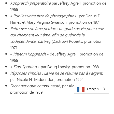
Kopprasch préparatoire
par Jeffrey Agrell, promotion de
1966
«
Publiez votre livre de photographie
», par Darius D.
Himes et Mary Virginia Swanson, promotion de 1971
Retrouver son âme perdue : un guide de vie pour ceux
qui cherchent leur âme, afin de guérir de la
codépendance, par
Peg (Zastrow) Roberts, promotion
1971
«
Rhythm Kopprasch
» de Jeffrey Agrell, promotion de
1966
«
Sign Spotting
» par Doug Lansky, promotion 1988
Réponses simples : La vie ne se résume pas à l'argent
,
par Nicole N. Middendorf, promotion 1994
Façonner notre communauté
, par Alan Tollefson,
Français
promotion de 1959
Le Yémen himyarite et de l'Antiquité tardive
, par Paul
Yule, promotion de 1965
Jeux d'improvisation vocale
par Jeffrey Agrell (en