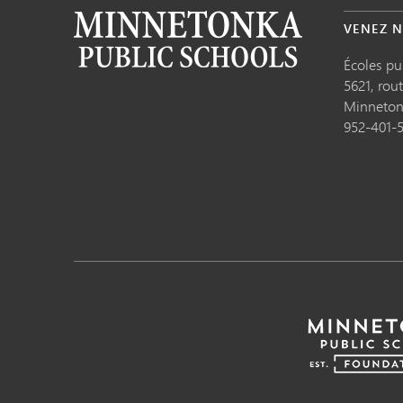
VENEZ N
Écoles p
5621, rou
Minneto
952-401-