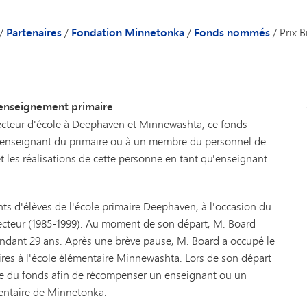
il d'administration et personnel
Grammes de tonka
du conseil d'administration
Don planifié
/
Partenaires
/
Fondation Minnetonka
/
Fonds nommés
/
Prix 
ons
Dons jumelés
l'enseignement primaire
ecteur d'école à Deephaven et Minnewashta, ce fonds
n enseignant du primaire ou à un membre du personnel de
t les réalisations de cette personne en tant qu'enseignant
.
nts d'élèves de l'école primaire Deephaven, à l'occasion du
directeur (1985-1999). Au moment de son départ, M. Board
 pendant 29 ans. Après une brève pause, M. Board a occupé le
res à l'école élémentaire Minnewashta. Lors de son départ
ortée du fonds afin de récompenser un enseignant ou un
entaire de Minnetonka.