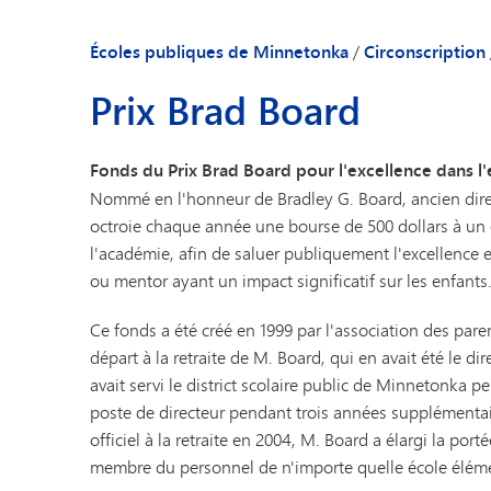
Membres du conse
Anciens membres 
Écoles publiques de Minnetonka
/
Circonscription
Foire aux questi
Prix Brad Board
Impliquez-vous
Contactez-nous
Fonds du Prix Brad Board pour l'excellence dans 
Nommé en l'honneur de Bradley G. Board, ancien dir
octroie chaque année une bourse de 500 dollars à u
l'académie, afin de saluer publiquement l'excellence e
ou mentor ayant un impact significatif sur les enfants
Ce fonds a été créé en 1999 par l'association des pare
départ à la retraite de M. Board, qui en avait été le 
avait servi le district scolaire public de Minnetonka
poste de directeur pendant trois années supplémentai
officiel à la retraite en 2004, M. Board a élargi la p
membre du personnel de n'importe quelle école élém