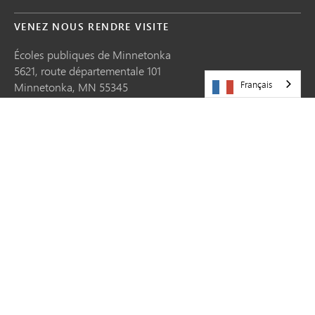
VENEZ NOUS RENDRE VISITE
Écoles publiques de Minnetonka
5621, route départementale 101
Français
Minnetonka,
MN
55345
952-401-5000
RESSOURCES
Carrières
Partagez votre histoire
Demandes de mise à jour du site web
Contactez-nous
Plan du site