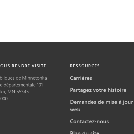
OUS RENDRE VISITE
RESSOURCES
Carrières
ubliques de Minnetonka
te départementale 101
Partagez votre histoire
nka,
MN
55345
5000
Demandes de mise à jour 
web
Contactez-nous
Plan du site