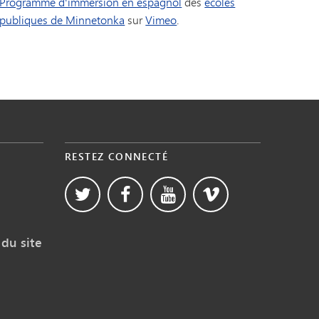
Programme d'immersion en espagnol
des
écoles
publiques de Minnetonka
sur
Vimeo
.
RESTEZ CONNECTÉ
du site