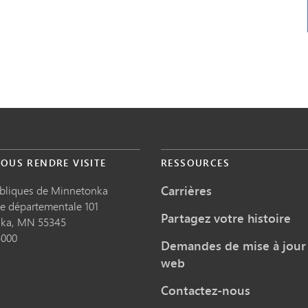
OUS RENDRE VISITE
RESSOURCES
Carrières
ubliques de Minnetonka
te départementale 101
Partagez votre histoire
nka,
MN
55345
5000
Demandes de mise à jour 
web
Contactez-nous