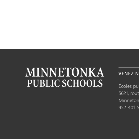
VENEZ N
Écoles p
5621, rou
Minneto
952-401-