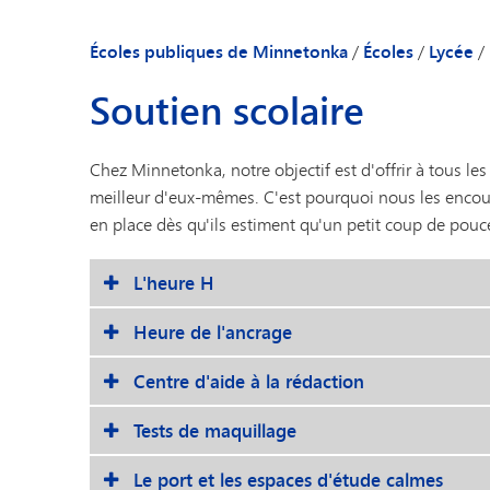
Calendrier
Annonces quotid
Écoles publiques de Minnetonka
/
Écoles
/
Lycée
/
Guide à l'intenti
Soutien scolaire
Peachjar - Prospe
Mot de bienvenue
Chez Minnetonka, notre objectif est d'offrir à tous les
Actualités de l'éc
meilleur d'eux-mêmes. C'est pourquoi nous les encou
Présentation de l
en place dès qu'ils estiment qu'un petit coup de pouce 
Annuaire du per
L'heure H
Heure de l'ancrage
Centre d'aide à la rédaction
Tests de maquillage
Le port et les espaces d'étude calmes