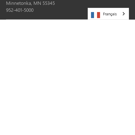
Minnetonka,
MN
55345
952-401-5000
Français
RESSOURCES
Carrières
Partagez votre histoire
Demandes de mise à jour du site web
Contactez-nous
Plan du site
RESTEZ CONNECTÉ