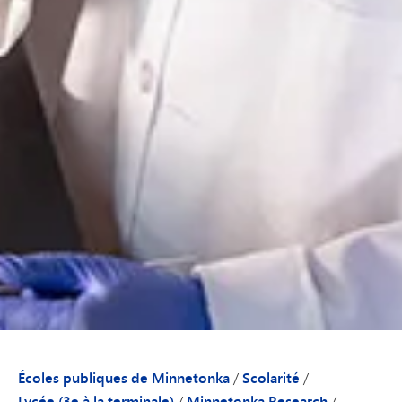
Écoles publiques de Minnetonka
/
Scolarité
/
Lycée (3e à la terminale)
/
Minnetonka Research
/