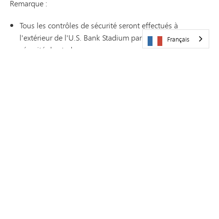
Remarque :
Tous les contrôles de sécurité seront effectués à
l'extérieur de l'U.S. Bank Stadium par le personnel de
Français
sécurité du stade.
IMPORTANT : Chaque
spectateur doit présenter un
billet pour pouvoir entrer, et les billets seront contrôlés
par le service de sécurité de l'U.S. Bank Stadium. Aucune
exception ne sera tolérée, car cette mesure est
indispensable pour assurer la sécurité de l'événement.
Les appareils photo dont l'objectif mesure 15 cm ou
moins sont autorisés, mais les sacs pour appareils photo
ne le sont pas.
Parking
L'entrée
« Legacy Gate »
, située sur Chicago Avenue, sera la
seule ouverte. Vous trouverez de nombreuses places de
stationnement à proximité de cette entrée. Nous vous