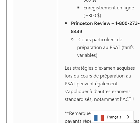
Enregistrement en ligne
(~300 $)
Princeton Review – 1-800-273-
8439
Cours particuliers de
préparation au PSAT (tarifs
variables)
Les stratégies d'examen acquises
lors du cours de préparation au
PSAT peuvent également
s'appliquer à d'autres examens
standardisés, notamment l'ACT !
**Remarque : tous les cours
Français
payants répertoriés ici sont réputés
et ont été sélectionnés sur la base
des retours positifs que nous avon