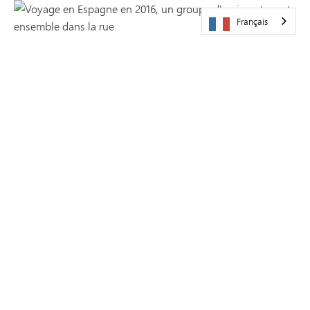
Français
En 2015-2016, les élèves se sont rendus en Espagne après
avoir suivi le programme d'immersion en espagnol au
collège.
En 2014-2015, les élèves se sont rendus en Chine après avoir
suivi le programme d'immersion en chinois au collège.
En 2014-2015, les élèves se sont rendus en Chine après avoir
suivi le programme d'immersion en chinois au collège.