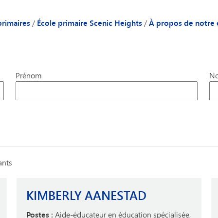
Transports
uté
Après l'école
Cale
on des parents et des élèves - École primaire Scenic Heights
Explorateurs
Peac
primaires
/
École primaire Scenic Heights
/
À propos de notre 
 du directeur
Asso
ole
List
sonnel
Annu
Prénom
No
Bien
TIPS
ants
KIMBERLY AANESTAD
Postes :
Aide-éducateur en éducation spécialisée,