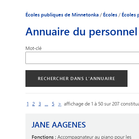
Notre communa
Guide à l'intenti
Écoles publiques de Minnetonka
/
Écoles
/
Écoles 
Mot de bienvenue
Annuaire du personnel
Actualités de l'éc
Annuaire du per
Mot-clé
série de pages suivante
page suivante
1
2
3
…
5
>
affichage de 1 à 50 sur 207 constitu
JANE AAGENES
Fonctions :
Accompagnateur au piano pour les