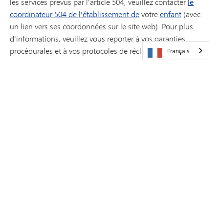
les services prévus par l'article 504, veuillez contacter
le
coordinateur 504 de l'établissement de
votre
enfant
(avec
un lien vers ses coordonnées sur le site web). Pour plus
d'informations, veuillez vous reporter à vos garanties
procédurales et à vos protocoles de réclamation.
Français
*Remarque :
la réglementation
relative à l'article
504 ne
fixe pas de délais pour la réalisation des évaluations des
élèves. L'OCR se base sur les directives de l'État pour
déterminer si les évaluations ont été effectuées dans les
délais impartis, soit généralement entre 30 et 45 jours après
le signalement.
CONTACT
Contactez toujours en premier lieu le responsable du plan
504 de votre établissement.
Vous trouverez ses
coordonnées ici
. Vous pouvez également contacter le
directeur de votre établissement.