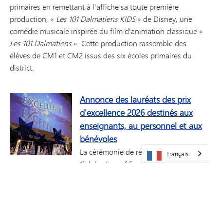
primaires en remettant à l'affiche sa toute première
production, «
Les 101 Dalmatiens KIDS
» de Disney, une
comédie musicale inspirée du film d'animation classique «
Les 101 Dalmatiens
». Cette production rassemble des
élèves de CM1 et CM2 issus des six écoles primaires du
district.
Annonce des lauréats des prix
d'excellence 2026 destinés aux
enseignants, au personnel et aux
bénévoles
La cérémonie de remise des prix «
Français
Celebration of Excellence » est
organisée par les écoles publiques de Minnetonka, avec le
généreux soutien de la
Fondation des écoles publiques de
Minnetonka
, qui rejoint cette année le programme en tant
que sponsor principal. Félicitations aux lauréats des prix «