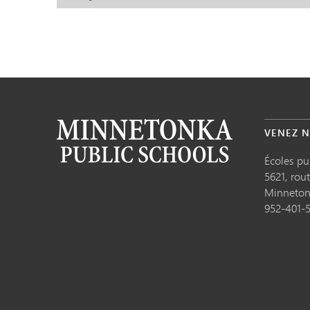
VENEZ N
Écoles p
5621, rou
Minneto
952-401-