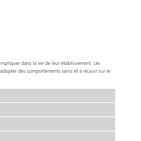
Journal de bord du capitaine |
Titre IX
Catalogue des cours du MHS
Programme de transition SAIL
Tonka en ligne (complémentaire)
Guide du bien-être
VANTAGE
Langues du monde
mpliquer dans la vie de leur établissement. Les
à adopter des comportements sains et à réussir sur le