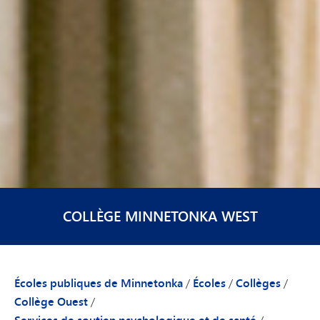
COLLÈGE MINNETONKA WEST
Écoles publiques de Minnetonka
/
Écoles
/
Collèges
/
Collège Ouest
/
Services de soutien psychologique et de santé
/