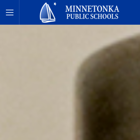
Écoles publiques de Minnetonka
Toggle Menu