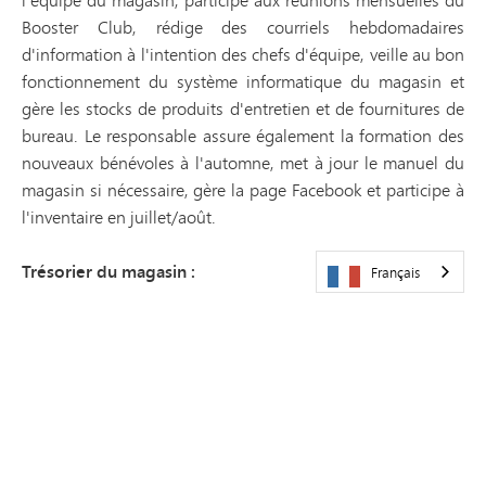
Booster Club, rédige des courriels hebdomadaires
d'information à l'intention des chefs d'équipe, veille au bon
fonctionnement du système informatique du magasin et
gère les stocks de produits d'entretien et de fournitures de
bureau. Le responsable assure également la formation des
nouveaux bénévoles à l'automne, met à jour le manuel du
magasin si nécessaire, gère la page Facebook et participe à
l'inventaire en juillet/août.
Trésorier du magasin :
Français
Tient à jour les registres des ventes quotidiennes du
Booster Store, s'occupe des dépôts et des avoirs, est
chargé(e) des achats de sucettes et participe aux réunions
mensuelles du Booster Store. Le temps à consacrer à cette
fonction varie entre 5 et 15 heures par semaine.
Acheteurs de la boutique Booster :