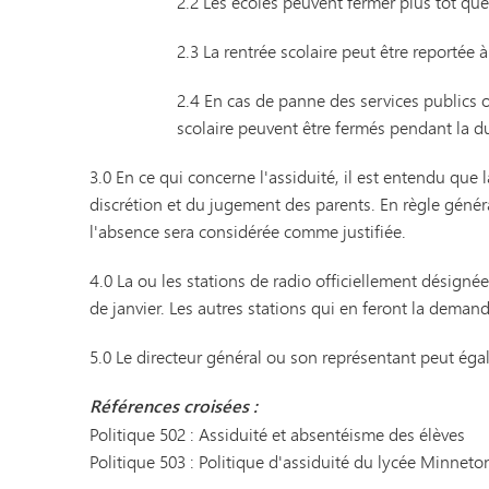
2.2 Les écoles peuvent fermer plus tôt que
2.3 La rentrée scolaire peut être reportée 
2.4 En cas de panne des services publics o
scolaire peuvent être fermés pendant la d
3.0 En ce qui concerne l'assiduité, il est entendu que 
discrétion et du jugement des parents. En règle généra
l'absence sera considérée comme justifiée.
4.0 La ou les stations de radio officiellement désignée
de janvier. Les autres stations qui en feront la dema
5.0 Le directeur général ou son représentant peut égal
Références croisées :
Politique 502 : Assiduité et absentéisme des élèves
Politique 503 : Politique d'assiduité du lycée Minneto