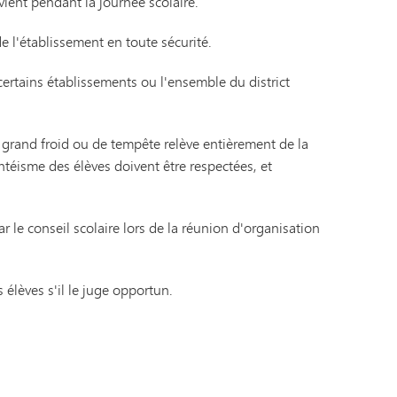
Journal de bord du capitaine |
Titre IX
ient pendant la journée scolaire.
Catalogue des cours du MHS
Programme de transition SAIL
de l'établissement en toute sécurité.
Tonka en ligne (complémentaire)
Guide du bien-être
VANTAGE
certains établissements ou l'ensemble du district
Langues du monde
de grand froid ou de tempête relève entièrement de la
ntéisme des élèves doivent être respectées, et
r le conseil scolaire lors de la réunion d'organisation
élèves s'il le juge opportun.