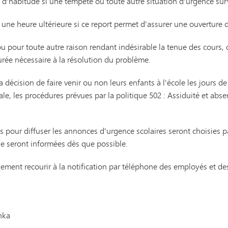
Transports
 d'habitude si une tempête ou toute autre situation d'urgence surv
à une heure ultérieure si ce report permet d'assurer une ouverture 
u pour toute autre raison rendant indésirable la tenue des cours, 
urée nécessaire à la résolution du problème.
la décision de faire venir ou non leurs enfants à l'école les jours 
le, les procédures prévues par la politique 502 : Assiduité et abse
s pour diffuser les annonces d'urgence scolaires seront choisies pa
nde seront informées dès que possible.
ement recourir à la notification par téléphone des employés et des 
nka