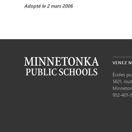
Adopté le 2 mars 2006
VENEZ N
Écoles p
5621, rou
Minneto
952-401-