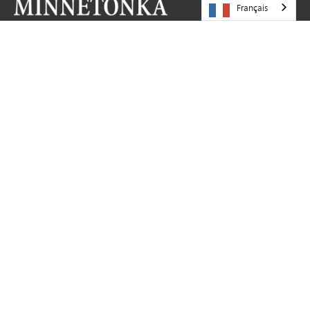
Français
VENEZ NOUS RENDRE VISITE
Écoles publiques de Minnetonka
5621, route départementale 101
Minnetonka,
MN
55345
952-401-5000
RESSOURCES
Carrières
Partagez votre histoire
Demandes de mise à jour du site web
Contactez-nous