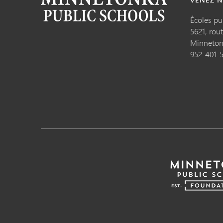
Écoles p
5621, rou
Minneto
952-401-