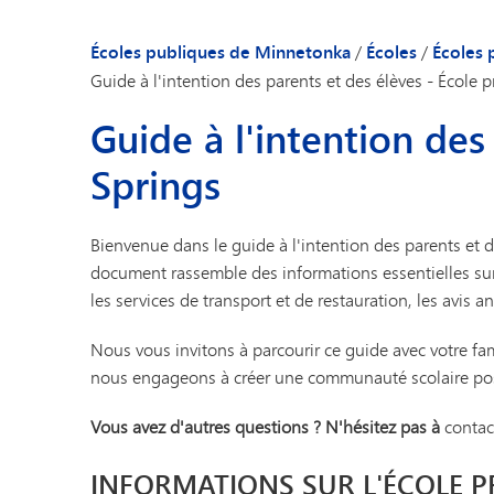
Notre communa
Mot de bienvenue
Écoles publiques de Minnetonka
/
Écoles
/
Écoles 
Actualités de l'éc
Guide à l'intention des parents et des élèves - École p
Guide à l'intenti
Guide à l'intention des
Annuaire du per
Springs
Bienvenue dans le guide à l'intention des parents et d
document rassemble des informations essentielles sur
les services de transport et de restauration, les avis a
Nous vous invitons à parcourir ce guide avec votre fam
nous engageons à créer une communauté scolaire posit
Vous avez d'autres questions ? N'hésitez pas à
contac
INFORMATIONS SUR L'ÉCOLE P