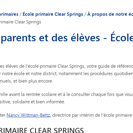
Transports
uté
Activités périscolaires
Cale
 du directeur
Explorateurs
Obje
primaires
/
École primaire Clear Springs
/
À propos de notre é
ole
Peac
rimaire Clear Springs
on des parents et des élèves - École primaire Clear Springs
cong
 parents et des élèves - Écol
sonnel
List
Bien
TIPS
es élèves de l'école primaire Clear Springs, votre guide de référe
Béné
 notre école et notre district, notamment les procédures quotidie
nnuels, et bien plus encore.
ille avant la rentrée scolaire et à le consulter chaque fois que v
ive, solidaire et bien informée.
ter
Nancy Wittman-Beltz
, directrice par intérim de l'école primaire
RIMAIRE CLEAR SPRINGS